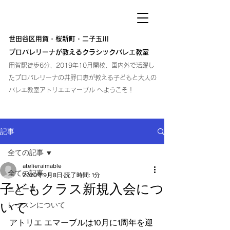
atelier
atelier
atelier
​世田谷区用賀・桜新町・二子玉川
プロバレリーナが教えるクラシックバレエ教室
​用賀駅徒歩6分、2019年10月開校、国内外で活躍し
た
プロバレリーナの井野口恵が教える子どもと大人の
バレエ教室アトリエエマーブル へようこそ！
記事
全ての記事
atelieraimable
全ての記事
2020年9月8日
読了時間: 1分
子どもクラス新規入会につ
ニュース
いて
レッスンについて
アトリエ エマーブルは10月に1周年を迎