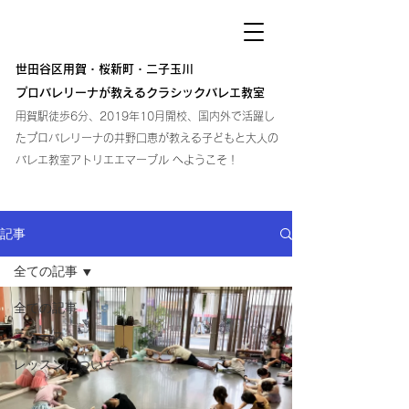
atelier
atelier
atelier
​世田谷区用賀・桜新町・二子玉川
プロバレリーナが教えるクラシックバレエ教室
​用賀駅徒歩6分、2019年10月開校、国内外で活躍し
た
プロバレリーナの井野口恵が教える子どもと大人の
バレエ教室アトリエエマーブル へようこそ！
記事
全ての記事
全ての記事
ニュース
レッスンについて